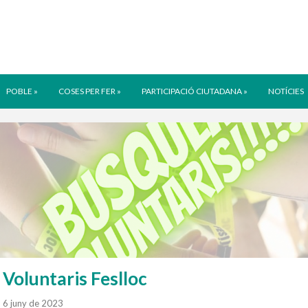
POBLE
»
COSES PER FER
»
PARTICIPACIÓ CIUTADANA
»
NOTÍCIES
Voluntaris Feslloc
6 juny de 2023