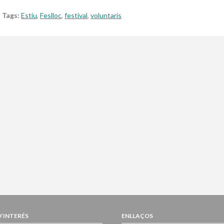
Tags:
Estiu
,
Feslloc
,
festival
,
voluntaris
D’INTERÉS
ENLLAÇOS