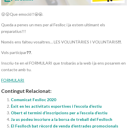
😛😛Que emoció!!😬😬.
Queda a penes un mes per al Feslloc i ja estem ultimant els
preparatius!!!
Només ens falteu vosaltres… LES VOLUNTÀRIES I VOLUNTARIS❗❗.
Vols participar❓❓.
Inscriu-te en el FORMULARI que trobaràs a la web i ja ens posarem en
contacte amb tu.
FORMULARI
Contingut Relacionat:
Comunicat Feslloc 2020
Èxit en les activitats esportives i l’escola d’estiu
Obert el termini d’inscripcions per a l’escola d’estiu
Ja us podeu inscriure a la borsa de treball del Feslloch
El Feslloch bat rècord de venda d’entrades promocionals