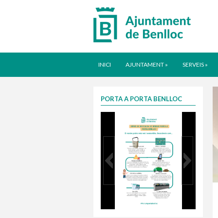
INICI
AJUNTAMENT
»
SERVEIS
»
PORTA A PORTA BENLLOC
Infografia porta a porta