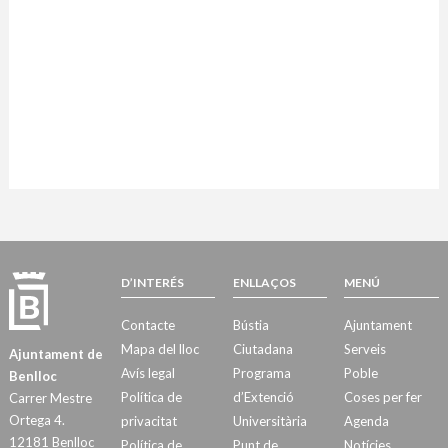
D’INTERÉS
ENLLAÇOS
MENÚ
Contacte
Bústia
Ajuntament
Mapa del lloc
Ciutadana
Serveis
Ajuntament de
Avís legal
Programa
Poble
Benlloc
Política de
d’Extenció
Coses per fer
Carrer Mestre
Ortega 4.
privacitat
Universitària
Agenda
12181 Benlloc
Política de
Punt de
Notícies