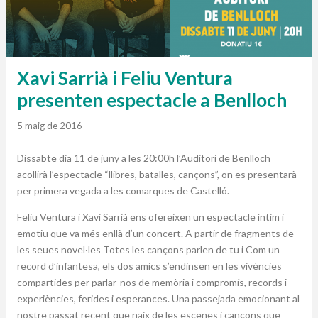
Xavi Sarrià i Feliu Ventura
presenten espectacle a Benlloch
5 maig de 2016
Dissabte dia 11 de juny a les 20:00h l’Auditori de Benlloch
acollirà l’espectacle “llibres, batalles, cançons”, on es presentarà
per primera vegada a les comarques de Castelló.
Feliu Ventura i Xavi Sarrià ens ofereixen un espectacle íntim i
emotiu que va més enllà d’un concert. A partir de fragments de
les seues novel·les Totes les cançons parlen de tu i Com un
record d’infantesa, els dos amics s’endinsen en les vivències
compartides per parlar-nos de memòria i compromís, records i
experiències, ferides i esperances. Una passejada emocionant al
nostre passat recent que naix de les escenes i cançons que