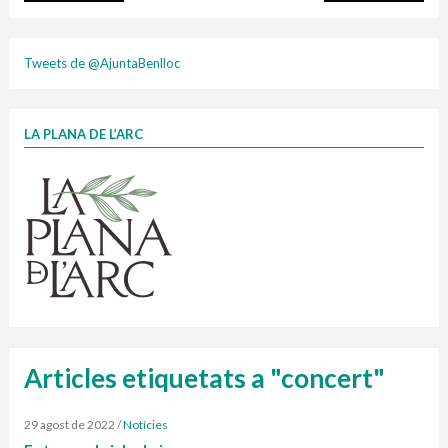
plasti
Tweets de @AjuntaBenlloc
LA PLANA DE L’ARC
Finançat per la Unió Europea – NextGenerationEU
1 contenidors intel·ligents
Jornades informatives
Penjador
HORARI
cartonix
Cubells
vidrina
Articles etiquetats a "concert"
29 agost de 2022
/
Notícies