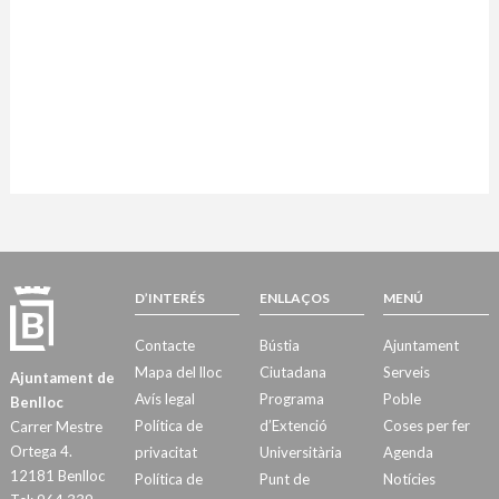
D’INTERÉS
ENLLAÇOS
MENÚ
Contacte
Bústia
Ajuntament
Mapa del lloc
Ciutadana
Serveis
Ajuntament de
Avís legal
Programa
Poble
Benlloc
Política de
d’Extenció
Coses per fer
Carrer Mestre
Ortega 4.
privacitat
Universitària
Agenda
12181 Benlloc
Política de
Punt de
Notícies