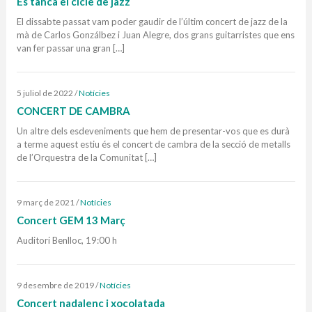
Es tanca el cicle de jazz
El dissabte passat vam poder gaudir de l’últim concert de jazz de la
mà de Carlos Gonzálbez i Juan Alegre, dos grans guitarristes que ens
van fer passar una gran […]
5 juliol de 2022
/
Notícies
CONCERT DE CAMBRA
Un altre dels esdeveniments que hem de presentar-vos que es durà
a terme aquest estiu és el concert de cambra de la secció de metalls
de l’Orquestra de la Comunitat […]
9 març de 2021
/
Notícies
Concert GEM 13 Març
Auditori Benlloc, 19:00 h
9 desembre de 2019
/
Notícies
Concert nadalenc i xocolatada