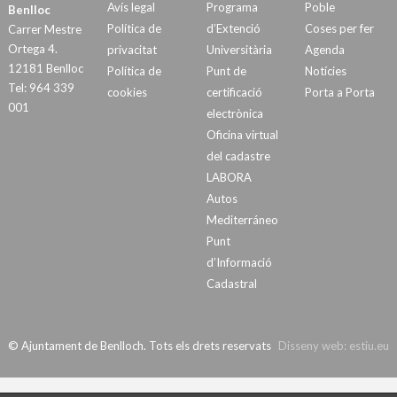
Avís legal
Programa
Poble
Benlloc
Política de
d’Extenció
Coses per fer
Carrer Mestre
Ortega 4.
privacitat
Universitària
Agenda
12181 Benlloc
Política de
Punt de
Notícies
Tel: 964 339
cookies
certificació
Porta a Porta
001
electrònica
Oficina virtual
del cadastre
LABORA
Autos
Mediterráneo
Punt
d’Informació
Cadastral
© Ajuntament de Benlloch. Tots els drets reservats
Disseny web:
estiu.eu