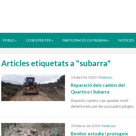
POBLE
»
COSES PER FER
»
PARTICIPACIÓ CIUTADANA
»
NOTÍCIES
Articles etiquetats a "subarra"
14 abril de 2020
/
Notícies
Reparació dels camins del
Quartico i Subarra
Aquests camins van quedar molt
deteriorats per les passades pluges.
19 febrer de 2019
/
Notícies
cartonix
Benlloc estudia i protegeix