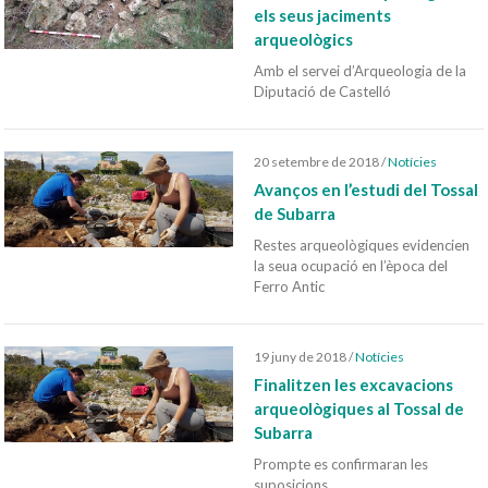
els seus jaciments
arqueològics
Amb el servei d’Arqueologia de la
Diputació de Castelló
20 setembre de 2018
/
Notícies
Avanços en l’estudi del Tossal
de Subarra
Restes arqueològiques evidencien
la seua ocupació en l’època del
Ferro Antic
19 juny de 2018
/
Notícies
Finalitzen les excavacions
arqueològiques al Tossal de
Subarra
Prompte es confirmaran les
suposicions