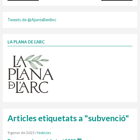
plasti
Tweets de @AjuntaBenlloc
LA PLANA DE L’ARC
Finançat per la Unió Europea – NextGenerationEU
1 contenidors intel·ligents
Jornades informatives
Penjador
HORARI
cartonix
Cubells
vidrina
Articles etiquetats a "subvenció"
9 gener de 2023
/
Notícies