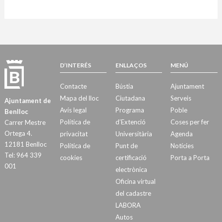
D’INTERÉS
ENLLAÇOS
MENÚ
Contacte
Bústia
Ajuntament
Mapa del lloc
Ciutadana
Serveis
Ajuntament de
Avís legal
Programa
Poble
Benlloc
Política de
d’Extenció
Coses per fer
Carrer Mestre
Ortega 4.
privacitat
Universitària
Agenda
12181 Benlloc
Política de
Punt de
Notícies
Tel: 964 339
cookies
certificació
Porta a Porta
001
electrònica
Oficina virtual
del cadastre
LABORA
Autos