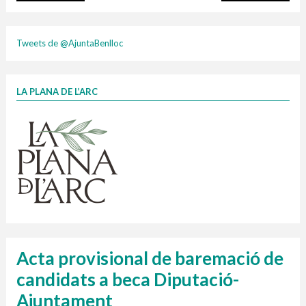
plasti
Tweets de @AjuntaBenlloc
LA PLANA DE L’ARC
Finançat per la Unió Europea – NextGenerationEU
1 contenidors intel·ligents
Jornades informatives
Penjador
HORARI
cartonix
Cubells
vidrina
Acta provisional de baremació de
candidats a beca Diputació-
Ajuntament