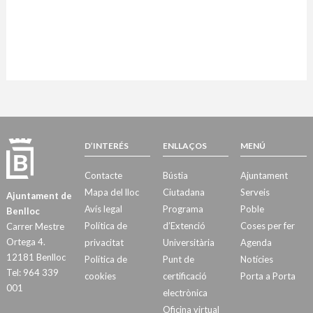
D’INTERÉS
ENLLAÇOS
MENÚ
Contacte
Bústia
Ajuntament
Mapa del lloc
Ciutadana
Serveis
Ajuntament de
Avís legal
Programa
Poble
Benlloc
Política de
d’Extenció
Coses per fer
Carrer Mestre
Ortega 4.
privacitat
Universitària
Agenda
12181 Benlloc
Política de
Punt de
Notícies
Tel: 964 339
cookies
certificació
Porta a Porta
001
electrònica
Oficina virtual