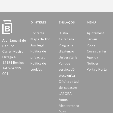
D’INTERÉS
ENLLAÇOS
MENÚ
Contacte
Bústia
Ajuntament
Mapa del lloc
Ciutadana
Serveis
Ajuntament de
Avís legal
Programa
Poble
Benlloc
Política de
d’Extenció
Coses per fer
Carrer Mestre
Ortega 4.
privacitat
Universitària
Agenda
12181 Benlloc
Política de
Punt de
Notícies
Tel: 964 339
cookies
certificació
Porta a Porta
001
electrònica
Oficina virtual
del cadastre
LABORA
Autos
Mediterráneo
Punt