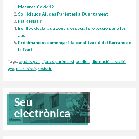
Mesures Covid19
Sol.licituds Ajudes Parèntesi a l’Ajuntament
Pla Resistir
Benlloc declarada zona d’especial protecció per a les
aus
Pròximament començarà la canalització del Barranc de
la Font
Tags:
ajudes gva
,
ajudes parèntesi
,
benlloc
,
diputació castelló
,
gva
,
pla resistir
,
resistir