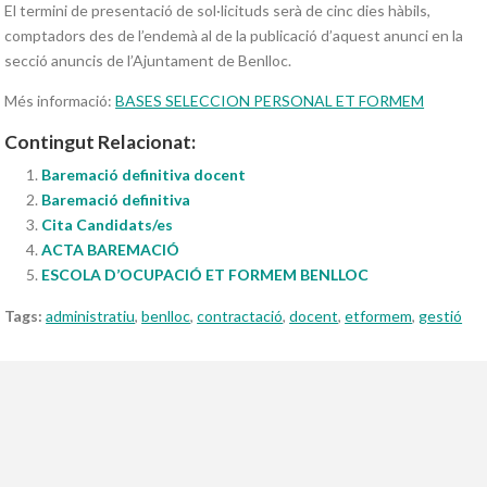
El termini de presentació de sol·licituds serà de cinc dies hàbils,
comptadors des de l’endemà al de la publicació d’aquest anunci en la
secció anuncis de l’Ajuntament de Benlloc.
Més informació:
BASES SELECCION PERSONAL ET FORMEM
Contingut Relacionat:
Baremació definitiva docent
Baremació definitiva
Cita Candidats/es
ACTA BAREMACIÓ
ESCOLA D’OCUPACIÓ ET FORMEM BENLLOC
Tags:
administratiu
,
benlloc
,
contractació
,
docent
,
etformem
,
gestió