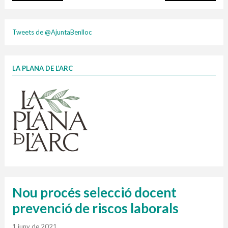
plasti
Tweets de @AjuntaBenlloc
LA PLANA DE L’ARC
Finançat per la Unió Europea – NextGenerationEU
1 contenidors intel·ligents
Jornades informatives
Penjador
HORARI
cartonix
Cubells
vidrina
Nou procés selecció docent
prevenció de riscos laborals
1 juny de 2021