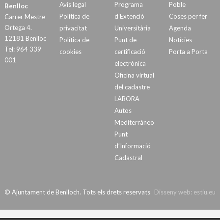
Avís legal
Programa
Poble
Benlloc
Política de
d’Extenció
Coses per fer
Carrer Mestre
Ortega 4.
privacitat
Universitària
Agenda
12181 Benlloc
Política de
Punt de
Notícies
Tel: 964 339
cookies
certificació
Porta a Porta
001
electrònica
Oficina virtual
del cadastre
LABORA
Autos
Mediterráneo
Punt
d’Informació
Cadastral
© Ajuntament de Benlloch. Tots els drets reservats
Disseny web:
estiu.eu