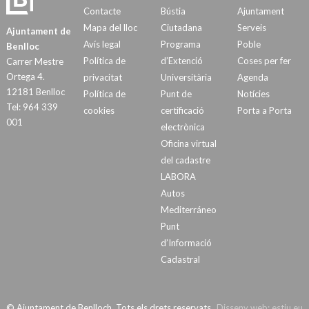
Contacte
Bústia
Ajuntament
Mapa del lloc
Ciutadana
Serveis
Ajuntament de
Avís legal
Programa
Poble
Benlloc
Política de
d’Extenció
Coses per fer
Carrer Mestre
Ortega 4.
privacitat
Universitària
Agenda
12181 Benlloc
Política de
Punt de
Notícies
Tel: 964 339
cookies
certificació
Porta a Porta
001
electrònica
Oficina virtual
del cadastre
LABORA
Autos
Mediterráneo
Punt
d’Informació
Cadastral
© Ajuntament de Benlloch. Tots els drets reservats
Disseny web:
estiu.eu