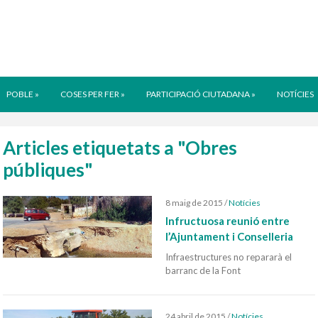
POBLE
»
COSES PER FER
»
PARTICIPACIÓ CIUTADANA
»
NOTÍCIES
Articles etiquetats a "Obres
públiques"
8 maig de 2015
/
Notícies
Infructuosa reunió entre
l’Ajuntament i Conselleria
Infraestructures no repararà el
barranc de la Font
24 abril de 2015
/
Notícies