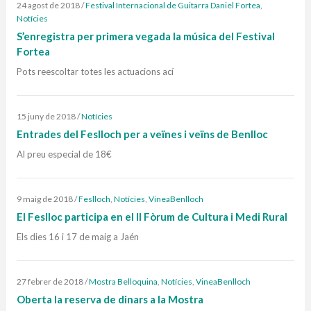
24 agost de 2018
/
Festival Internacional de Guitarra Daniel Fortea
,
Notícies
S’enregistra per primera vegada la música del Festival
Fortea
Pots reescoltar totes les actuacions ací
15 juny de 2018
/
Notícies
Entrades del Feslloch per a veïnes i veïns de Benlloc
Al preu especial de 18€
9 maig de 2018
/
Feslloch
,
Notícies
,
VineaBenlloch
El Feslloc participa en el II Fòrum de Cultura i Medi Rural
Els dies 16 i 17 de maig a Jaén
27 febrer de 2018
/
Mostra Belloquina
,
Notícies
,
VineaBenlloch
Oberta la reserva de dinars a la Mostra