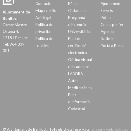
Contacte
Bústia
Ajuntament
Mapa del lloc
Ciutadana
Serveis
Ajuntament de
Avís legal
Programa
Poble
Benlloc
Política de
d’Extenció
Coses per fer
Carrer Mestre
Ortega 4.
privacitat
Universitària
Agenda
12181 Benlloc
Política de
Punt de
Notícies
Tel: 964 339
cookies
certificació
Porta a Porta
001
electrònica
Oficina virtual
del cadastre
LABORA
Autos
Mediterráneo
Punt
d’Informació
Cadastral
© Ajuntament de Benlloch. Tots els drets reservats
Disseny web:
estiu.eu