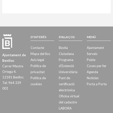
D’INTERÉS
ENLLAÇOS
MENÚ
Contacte
Bústia
Ajuntament
Mapa del lloc
Ciutadana
Serveis
Ajuntament de
Avís legal
Programa
Poble
Benlloc
Política de
d’Extenció
Coses per fer
Carrer Mestre
Ortega 4.
privacitat
Universitària
Agenda
12181 Benlloc
Política de
Punt de
Notícies
Tel: 964 339
cookies
certificació
Porta a Porta
001
electrònica
Oficina virtual
del cadastre
LABORA