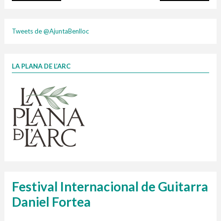
plasti
Tweets de @AjuntaBenlloc
LA PLANA DE L’ARC
Finançat per la Unió Europea – NextGenerationEU
1 contenidors intel·ligents
Jornades informatives
Penjador
HORARI
cartonix
Cubells
vidrina
Festival Internacional de Guitarra
Daniel Fortea