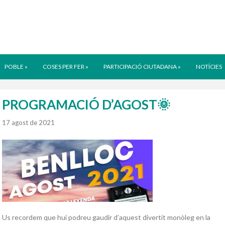
POBLE
»
COSES PER FER
»
PARTICIPACIÓ CIUTADANA
»
NOTÍCIES
PROGRAMACIÓ D’AGOST🌞
17 agost de 2021
Us recordem que hui podreu gaudir d’aquest divertit monòleg en la