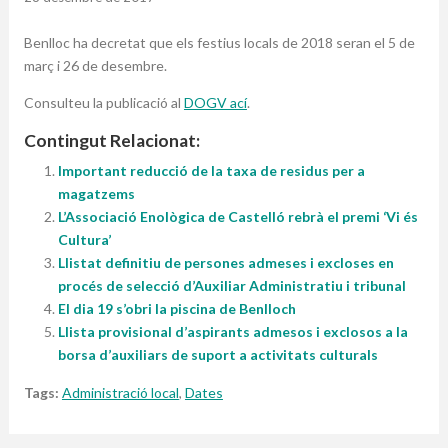
Benlloc ha decretat que els festius locals de 2018 seran el 5 de
març i 26 de desembre.
Consulteu la publicació al
DOGV ací
.
Contingut Relacionat:
Important reducció de la taxa de residus per a
magatzems
L’Associació Enològica de Castelló rebrà el premi ‘Vi és
Cultura’
Llistat definitiu de persones admeses i excloses en
procés de selecció d’Auxiliar Administratiu i tribunal
El dia 19 s’obri la piscina de Benlloch
Llista provisional d’aspirants admesos i exclosos a la
borsa d’auxiliars de suport a activitats culturals
Tags:
Administració local
,
Dates