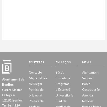
D’INTERÉS
ENLLAÇOS
MENÚ
Contacte
Bústia
Ajuntament
Mapa del lloc
Ciutadana
Serveis
Ajuntament de
Avís legal
Programa
Poble
Benlloc
Política de
d’Extenció
Coses per fer
Carrer Mestre
Ortega 4.
privacitat
Universitària
Agenda
12181 Benlloc
Política de
Punt de
Notícies
Tel: 964 339
cookies
certificació
Porta a Porta