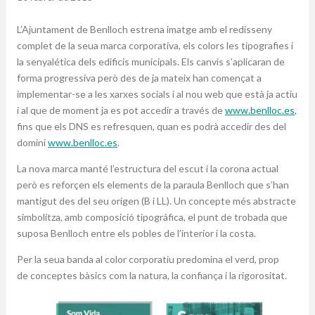
L’Ajuntament de Benlloch estrena imatge amb el redisseny
complet de la seua marca corporativa, els colors les tipografies i
la senyalética dels edificis municipals. Els canvis s’aplicaran de
forma progressiva però des de ja mateix han començat a
implementar-se a les xarxes socials i al nou web que està ja actiu
i al que de moment ja es pot accedir a través de
www.benlloc.es
,
fins que els DNS es refresquen, quan es podrà accedir des del
domini
www.benlloc.es
.
La nova marca manté l’estructura del escut i la corona actual
però es reforçen els elements de la paraula Benlloch que s’han
mantigut des del seu origen (B i LL). Un concepte més abstracte
simbolitza, amb composició tipográfica, el punt de trobada que
suposa Benlloch entre els pobles de l’interior i la costa.
Per la seua banda al color corporatiu predomina el verd, prop
de conceptes bàsics com la natura, la confiança i la rigorositat.