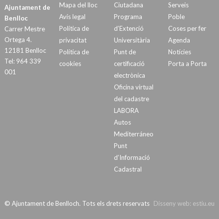
Mapa del lloc
Ciutadana
Serveis
Ajuntament de
Avís legal
Programa
Poble
Benlloc
Política de
d’Extenció
Coses per fer
Carrer Mestre
Ortega 4.
privacitat
Universitària
Agenda
12181 Benlloc
Política de
Punt de
Notícies
Tel: 964 339
cookies
certificació
Porta a Porta
001
electrònica
Oficina virtual
del cadastre
LABORA
Autos
Mediterráneo
Punt
d’Informació
Cadastral
© Ajuntament de Benlloch. Tots els drets reservats
Disseny web:
estiu.eu