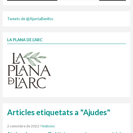
Taxa justa 2025
Tweets de @AjuntaBenlloc
LA PLANA DE L’ARC
Finançat per la Unió Europea – NextGenerationEU
1 contenidors intel·ligents
Infografia porta a porta
Jornades informatives
DIC,ENE,FEB 26
composta
Penjador
HORARI
cartonix
Cubells
vidrina
plasti
Articles etiquetats a "Ajudes"
2 setembre de 2022
/
Notícies