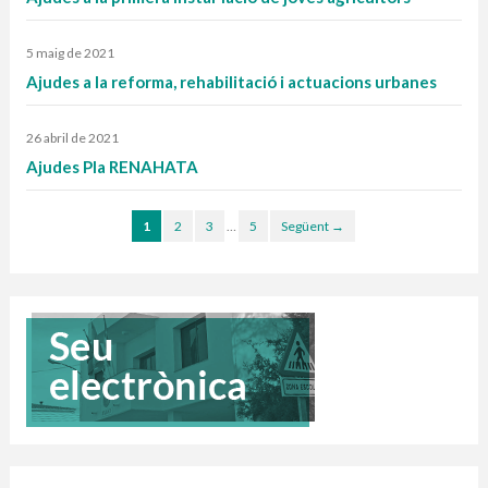
5 maig de 2021
Ajudes a la reforma, rehabilitació i actuacions urbanes
26 abril de 2021
Ajudes Pla RENAHATA
1
2
3
…
5
Següent →