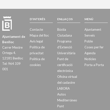
D’INTERÉS
ENLLAÇOS
MENÚ
Contacte
Bústia
Ajuntament
Mapa del lloc
Ciutadana
Serveis
Ajuntament de
Avís legal
Programa
Poble
Benlloc
Política de
d’Extenció
Coses per fer
Carrer Mestre
Ortega 4.
privacitat
Universitària
Agenda
12181 Benlloc
Política de
Punt de
Notícies
Tel: 964 339
cookies
certificació
Porta a Porta
001
electrònica
Oficina virtual
del cadastre
LABORA
Autos
Mediterráneo
Punt