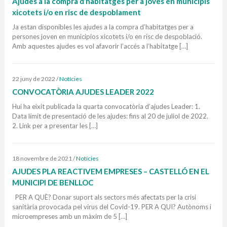
Ajudes a la compra d’habitatges per a joves en municipis
xicotets i/o en risc de despoblament
Ja estan disponibles les ajudes a la compra d’habitatges per a
persones joven en municipios xicotets i/o en risc de despoblació.
Amb aquestes ajudes es vol afavorir l’accés a l’habitatge […]
22 juny de 2022
/
Notícies
CONVOCATÒRIA AJUDES LEADER 2022
Hui ha eixit publicada la quarta convocatòria d’ajudes Leader: 1.
Data límit de presentació de les ajudes: fins al 20 de juliol de 2022.
2. Link per a presentar les […]
18 novembre de 2021
/
Notícies
AJUDES PLA REACTIVEM EMPRESES – CASTELLÓ EN EL
MUNICIPI DE BENLLOC
PER A QUÈ? Donar suport als sectors més afectats per la crisi
sanitària provocada pel virus del Covid-19. PER A QUI? Autònoms i
microempreses amb un màxim de 5 […]