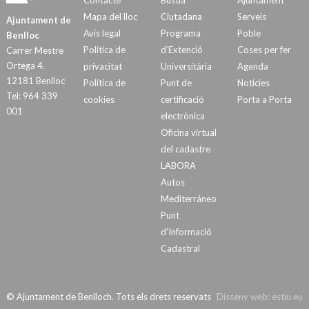
Contacte
Bústia
Ajuntament
Mapa del lloc
Ciutadana
Serveis
Ajuntament de
Avís legal
Programa
Poble
Benlloc
Política de
d’Extenció
Coses per fer
Carrer Mestre
Ortega 4.
privacitat
Universitària
Agenda
12181 Benlloc
Política de
Punt de
Notícies
Tel: 964 339
cookies
certificació
Porta a Porta
001
electrònica
Oficina virtual
del cadastre
LABORA
Autos
Mediterráneo
Punt
d’Informació
Cadastral
© Ajuntament de Benlloch. Tots els drets reservats
Disseny web:
estiu.eu