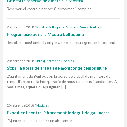
Oberta la reserva de dinars a la Mostra
Reserveu el vostre dinar per 8 euros menú complet
26 febrer de 2018
/
Mostra Belloquina
,
Notícies
,
VineaBenlloch
Programació per a la Mostra belloquina
Retrobem-nos! amb els orígens, amb la nostra gent, amb tothom!
20 febrer de 2018
/
Infoajuntament
,
Notícies
S’obri la borsa de treball de monitor de temps lliure
L’Ajuntament de Benlloc obri la borsa de treball de monitors de
temps lliure per a la incorporació de nous candidats i candidates. A
més a més, aquells que ja figuren […]
20 febrer de 2018
/
Notícies
Expedient contra l’abocament indegut de gallinassa
L’Ajuntament actua contra un abocament