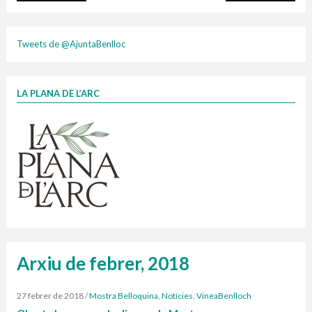
plasti
Tweets de @AjuntaBenlloc
LA PLANA DE L’ARC
Finançat per la Unió Europea – NextGenerationEU
1 contenidors intel·ligents
Jornades informatives
Penjador
HORARI
cartonix
Cubells
vidrina
Arxiu de febrer, 2018
27 febrer de 2018
/
Mostra Belloquina
,
Notícies
,
VineaBenlloch