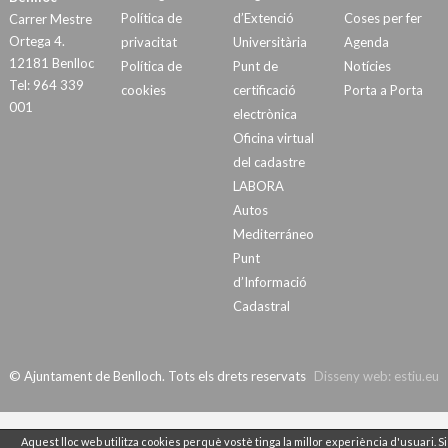
Política de
d’Extenció
Coses per fer
Carrer Mestre
Ortega 4.
privacitat
Universitària
Agenda
12181 Benlloc
Política de
Punt de
Notícies
Tel: 964 339
cookies
certificació
Porta a Porta
001
electrònica
Oficina virtual
del cadastre
LABORA
Autos
Mediterráneo
Punt
d’Informació
Cadastral
© Ajuntament de Benlloch. Tots els drets reservats
Disseny web:
estiu.eu
Aquest lloc web utilitza cookies perquè vostè tinga la millor experiència d'usuari. Si