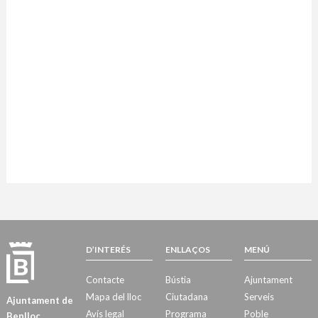
D’INTERÉS
ENLLAÇOS
MENÚ
Contacte
Bústia
Ajuntament
Mapa del lloc
Ciutadana
Serveis
Ajuntament de
Avís legal
Programa
Poble
Benlloc