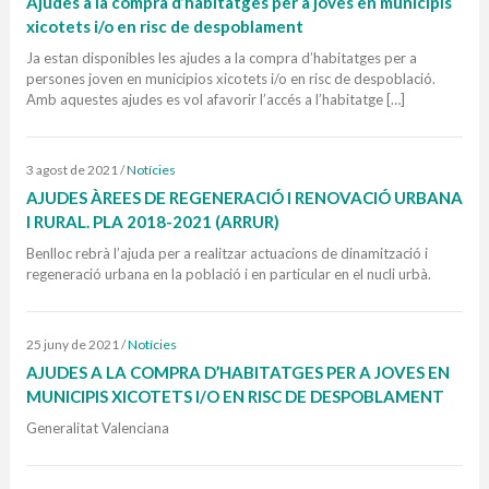
Ajudes a la compra d’habitatges per a joves en municipis
xicotets i/o en risc de despoblament
Ja estan disponibles les ajudes a la compra d’habitatges per a
persones joven en municipios xicotets i/o en risc de despoblació.
Amb aquestes ajudes es vol afavorir l’accés a l’habitatge […]
3 agost de 2021
/
Notícies
AJUDES ÀREES DE REGENERACIÓ I RENOVACIÓ URBANA
I RURAL. PLA 2018-2021 (ARRUR)
Benlloc rebrà l’ajuda per a realitzar actuacions de dinamització i
regeneració urbana en la població i en particular en el nucli urbà.
25 juny de 2021
/
Notícies
AJUDES A LA COMPRA D’HABITATGES PER A JOVES EN
MUNICIPIS XICOTETS I/O EN RISC DE DESPOBLAMENT
Generalitat Valenciana