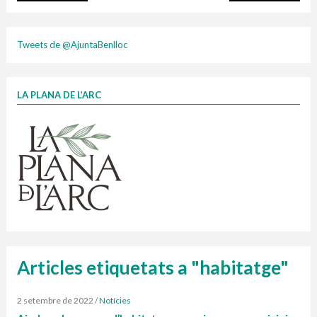
plasti
Tweets de @AjuntaBenlloc
LA PLANA DE L’ARC
Finançat per la Unió Europea – NextGenerationEU
1 contenidors intel·ligents
Jornades informatives
Penjador
HORARI
cartonix
Cubells
vidrina
Articles etiquetats a "habitatge"
2 setembre de 2022
/
Notícies