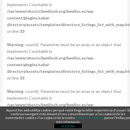
implements Countable in
/var/www/vhosts/benlloch.org/benlloc.es/wp-
content/plugins/sabai-
directory/assets/templates/directory_listings_list_with_map.ht
on line
33
Warning
: count(): Parameter must be an array or an object that
implements Countable in
/var/www/vhosts/benlloch.org/benlloc.es/wp-
content/plugins/sabai-
directory/assets/templates/directory_listings_list_with_map.ht
on line
33
Warning
: count(): Parameter must be an array or an object that
implements Countable in
/var/www/vhosts/benlloch.org/benlloc.es/wp-
Aquest lloc web utilitza cookies perquè vostè tinga la millor experiència d'usuari. Si
content/plugins/sabai-
continua navegant està donant el seu consentiment per a l'acceptació de les
directory/assets/templates/directory_listings_list_with_map.ht
esmentades cookies i l'acceptació de la nostra
política de cookies
, punxe l'enllaç pe
més informació.
on line
33
ACEPTAR