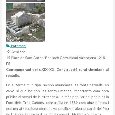
Patrimoni
Benlloch
15 Plaça de Sant Antoni
Benlloch
Comunidad Valenciana
12181
ES
Contemporani del s.XIX-XX. Construcció rural vinculada al
regadiu.
En el terme municipal no son abundants les fonts naturals, en
canvi si que ho són les fonts urbanes, importants com obra
pública al servei de la ciutadania. La més popular del poble es la
Font dels Tres Canons, construïda en 1889 com obra pública i
que per al seu abastiment es va canalitzar l’aigua a partir del Pou
de la Reixa. Es tracta d’una font senyorial històrica i robusta.