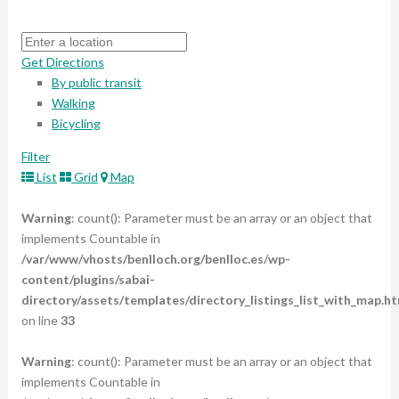
Get Directions
By public transit
Walking
Bicycling
Filter
List
Grid
Map
Warning
: count(): Parameter must be an array or an object that
implements Countable in
/var/www/vhosts/benlloch.org/benlloc.es/wp-
content/plugins/sabai-
directory/assets/templates/directory_listings_list_with_map.ht
on line
33
Warning
: count(): Parameter must be an array or an object that
implements Countable in